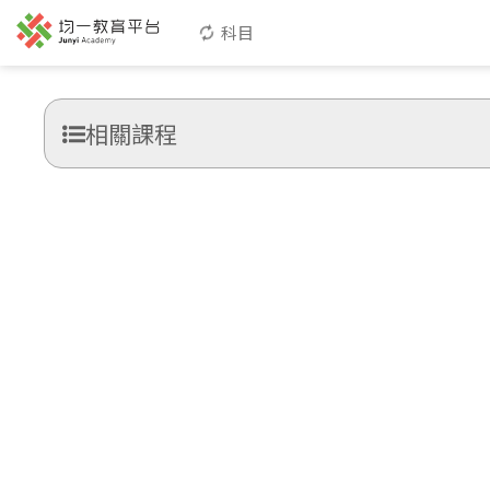
科目
相關課程