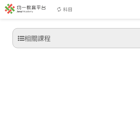
科目
相關課程