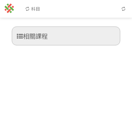
科目
相關課程