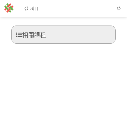
科目
相關課程