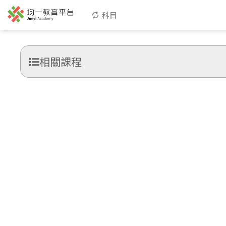
科目
相關課程