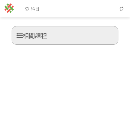
科目
相關課程