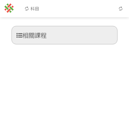
科目
相關課程