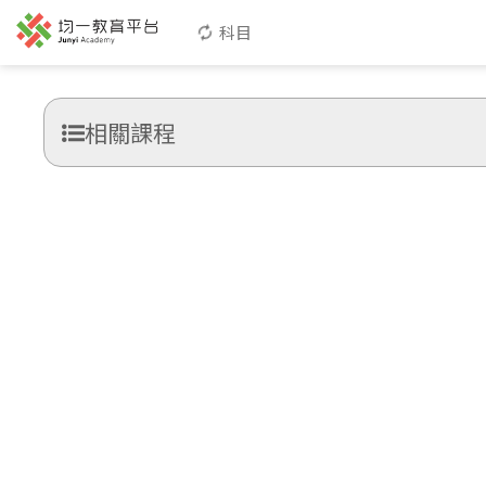
科目
相關課程