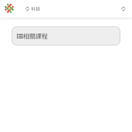
科目
相關課程