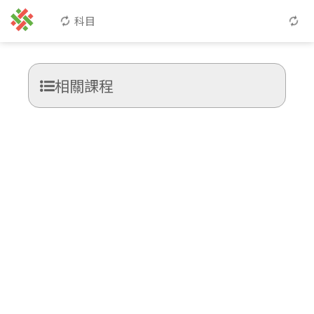
科目
相關課程