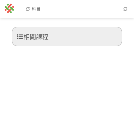
科目
相關課程