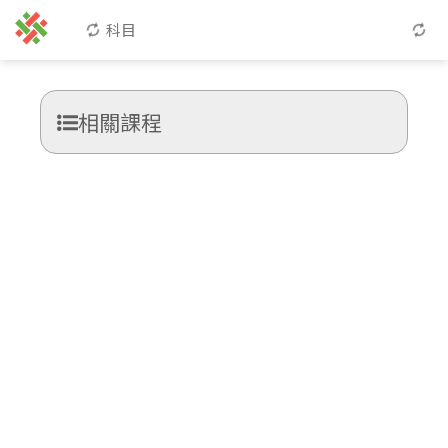
科目
相關課程