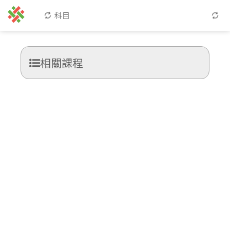
科目
相關課程