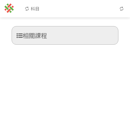
科目
相關課程