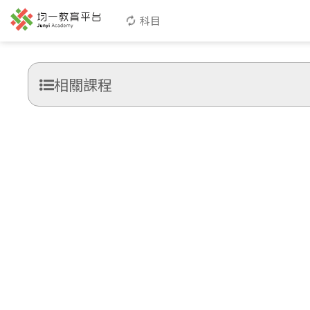
科目
相關課程