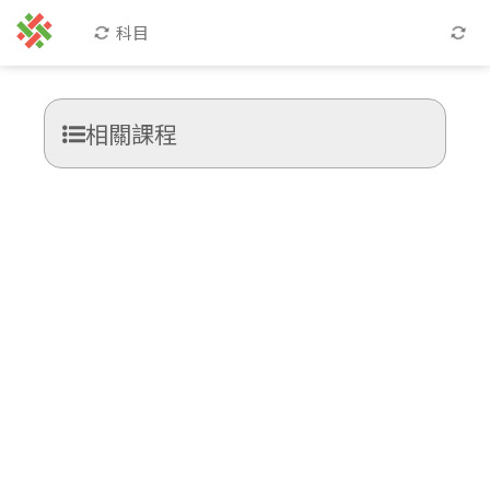
科目
相關課程