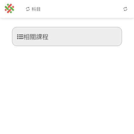
科目
相關課程