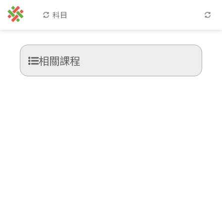
科目
相關課程