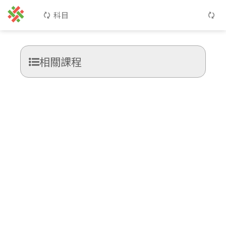
科目
相關課程