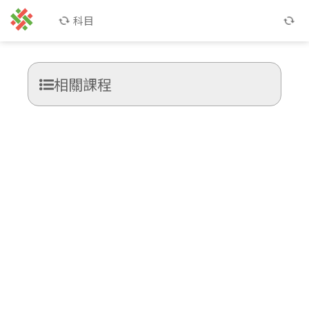
科目
相關課程