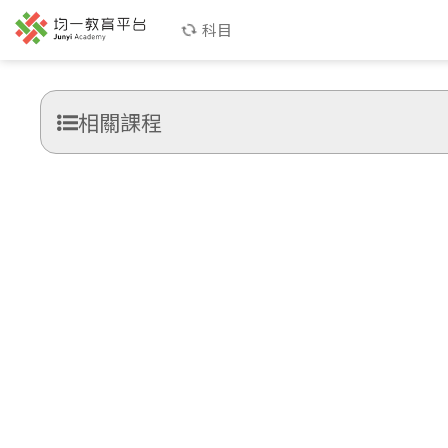
科目
相關課程