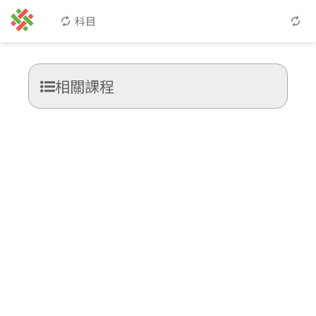
科目
相關課程