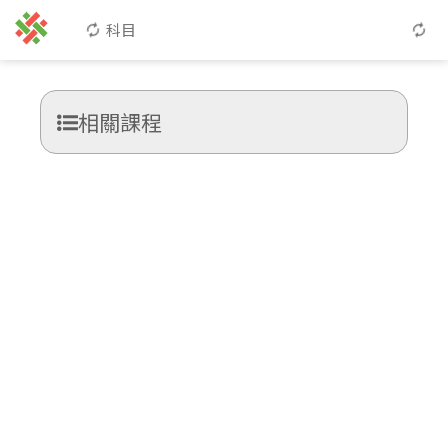
科目
相關課程