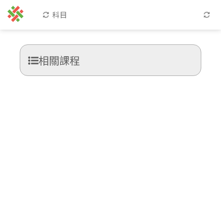
科目
相關課程