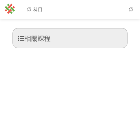
科目
相關課程