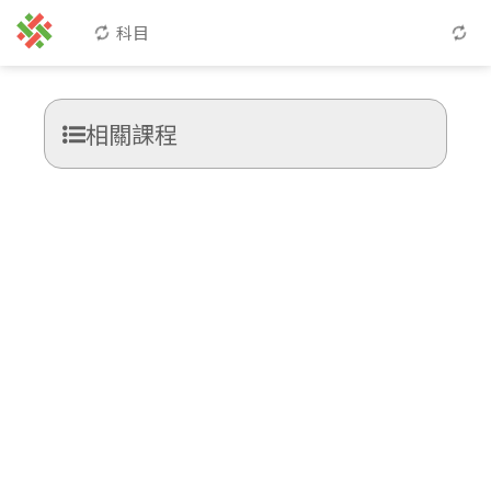
科目
相關課程