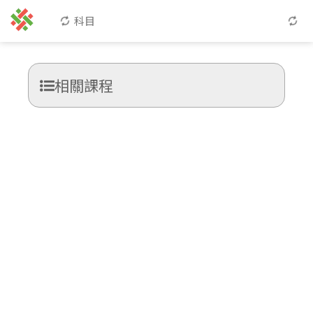
科目
相關課程