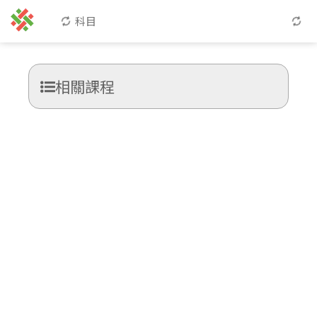
科目
相關課程