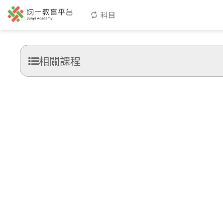
科目
相關課程