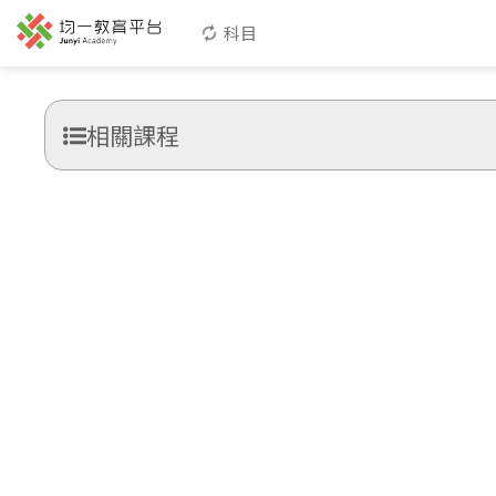
科目
相關課程