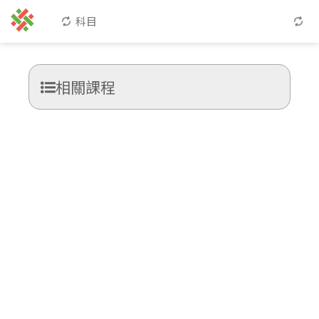
科目
相關課程