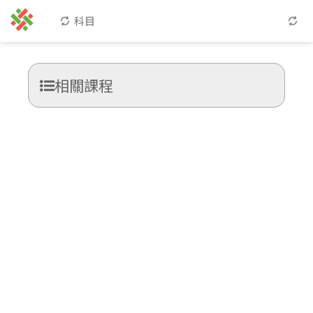
科目
相關課程