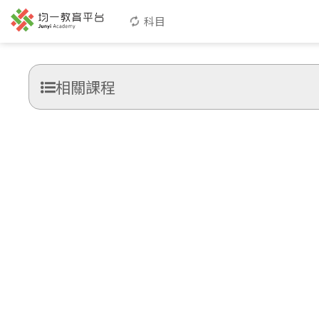
科目
相關課程