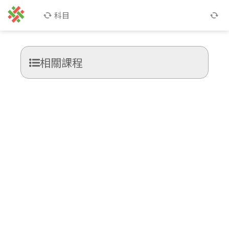
科目
相關課程