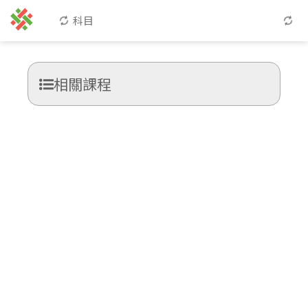
科目
相關課程