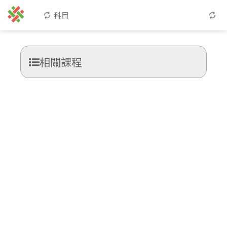
科目
相關課程