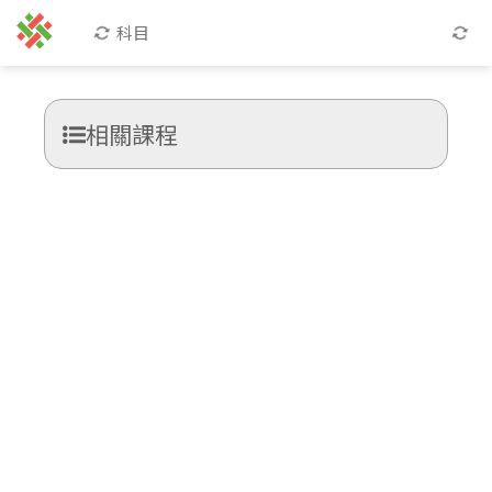
科目
相關課程