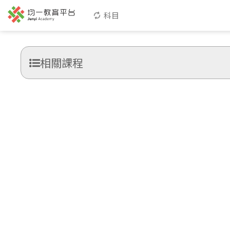
科目
相關課程