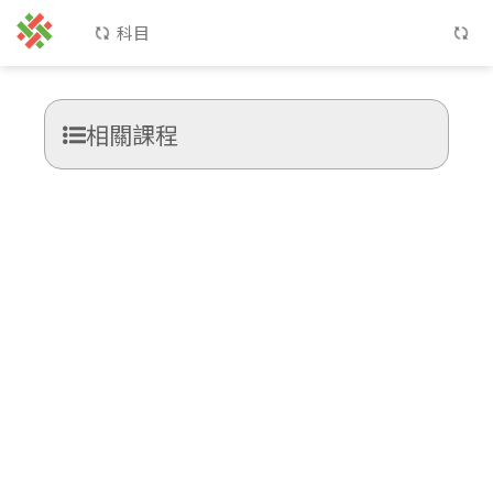
科目
相關課程