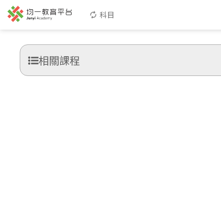
科目
相關課程