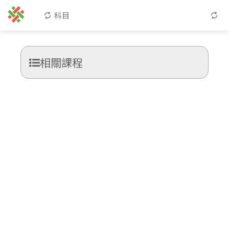
科目
相關課程