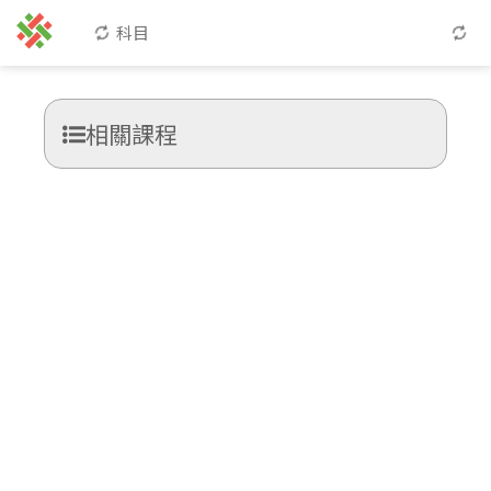
科目
相關課程