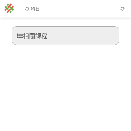
科目
相關課程