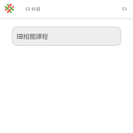
科目
相關課程