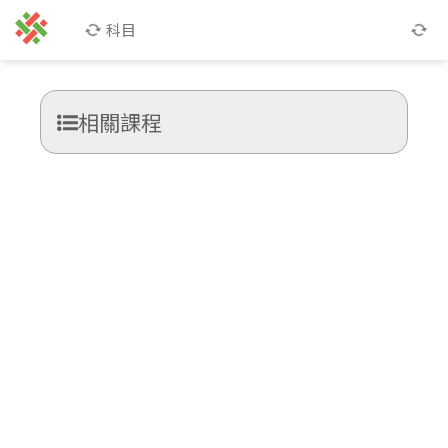
科目
相關課程