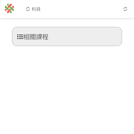
科目
相關課程