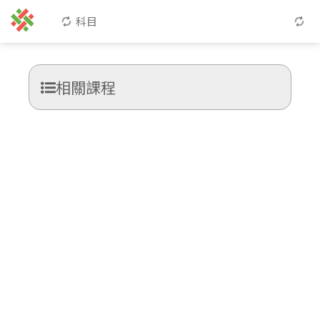
科目
相關課程