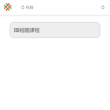
科目
相關課程