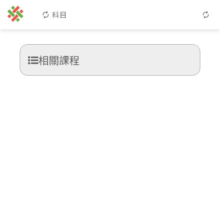
科目
相關課程