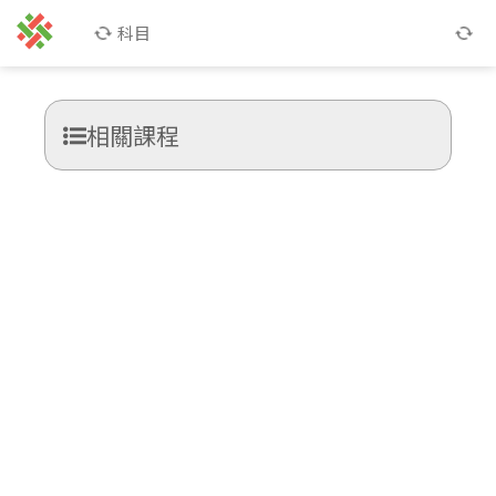
科目
相關課程